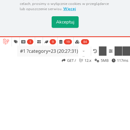
celach, prosimy o wyłącznie cookies w przeglądarce
lub opuszczenie serwisu.
Więcej
BIURO
Akceptuj
Wrocław Grabiszyńska 51/4
123 456 789
1
9
19
84
123 456 789
#1 ?category=23 (20:27:31)
▾
example@vakanza.pl
GET /
12.x
5MB
117ms
exam1ple@vakanza.pl
GODZINY OTWARCIA
Poniedziałek: Online
Wtorek: 08:00 - 16:00