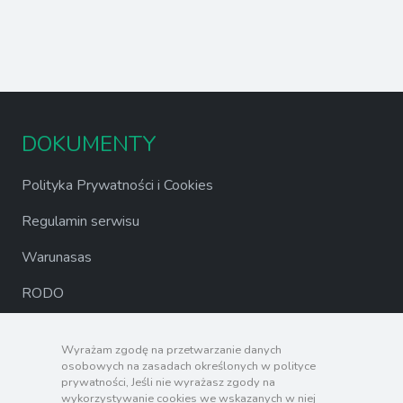
DOKUMENTY
Polityka Prywatności i Cookies
Regulamin serwisu
Warunasas
RODO
Wyrażam zgodę na przetwarzanie danych
osobowych na zasadach określonych w polityce
prywatności, Jeśli nie wyrażasz zgody na
KONTAKT
wykorzystywanie cookies we wskazanych w niej